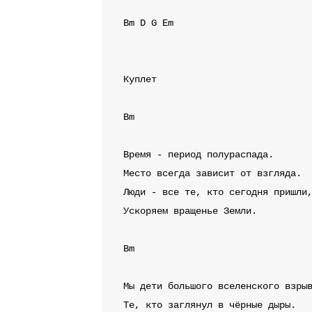
Bm
D
G
Em
Куплет
Bm
Время - период полураспада.

Место всегда зависит от взгляда.

Люди - все те, кто сегодня пришли,
Ускоряем вращенье Земли.

Bm
Мы дети большого вселенского взрыв
Те, кто заглянул в чёрные дыры.
