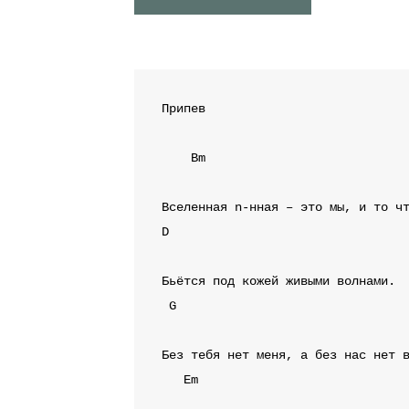
Припев
Bm
D
G
Em