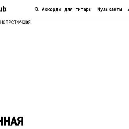
ub
Аккорды для гитары
Музыканты
М
Н
О
П
Р
С
Т
Ф
Ч
Э
Ю
Я
ННАЯ