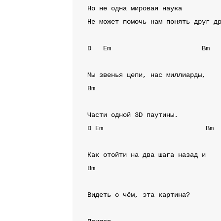
Но не одна мировая наука

Не может помочь нам понять друг др
D
Em
Bm
Bm
D
Em
Bm
Bm
Видеть о чём, эта картина?
