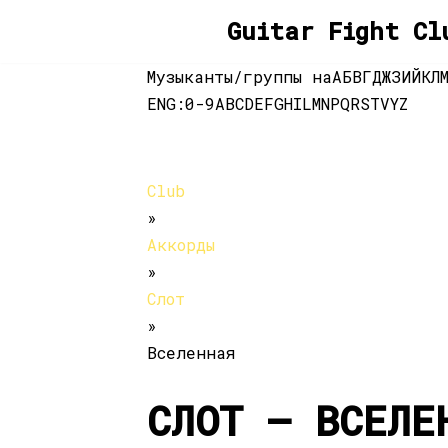
Guitar Fight Cl
Перейти
Музыканты/группы на
А
Б
В
Г
Д
Ж
З
И
Й
К
Л
к
ENG:
0-9
A
B
C
D
E
F
G
H
I
L
M
N
P
Q
R
S
T
V
Y
Z
содержимому
Club
»
Аккорды
»
Слот
»
Вселенная
СЛОТ — ВСЕЛЕ