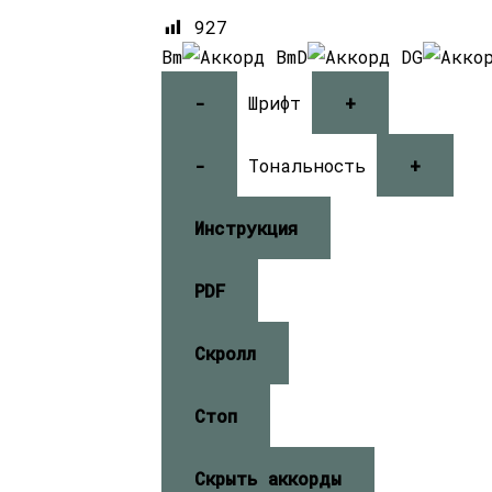
927
Bm
D
G
-
Шрифт
+
-
Тональность
+
Инструкция
PDF
Скролл
Стоп
Скрыть аккорды