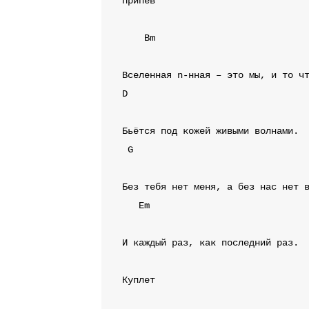
Припев
Bm
D
G
Em
И каждый раз, как последний раз.

Куплет