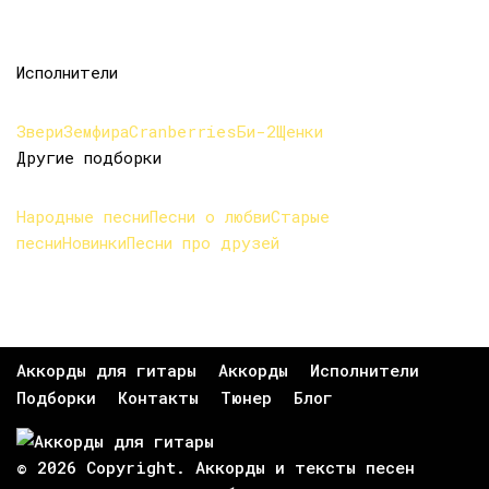
Исполнители
Звери
Земфира
Cranberries
Би-2
Щенки
Другие подборки
Народные песни
Песни о любви
Старые
песни
Новинки
Песни про друзей
Аккорды для гитары
Аккорды
Исполнители
Подборки
Контакты
Тюнер
Блог
© 2026 Copyright. Аккорды и тексты песен