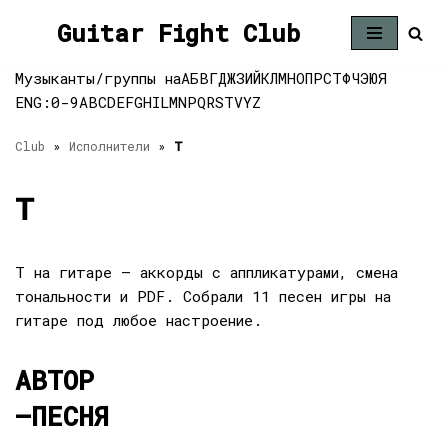
Guitar Fight Club
Перейти
к
Музыканты/группы на
А
Б
В
Г
Д
Ж
З
И
Й
К
Л
М
Н
О
П
Р
С
Т
Ф
Ч
Э
Ю
Я
содержимому
ENG:
0-9
A
B
C
D
E
F
G
H
I
L
M
N
P
Q
R
S
T
V
Y
Z
Club
»
Исполнители
»
T
T
T на гитаре — аккорды с аппликатурами, смена
тональности и PDF. Собрали 11 песен игры на
гитаре под любое настроение.
АВТОР
—
ПЕСНЯ