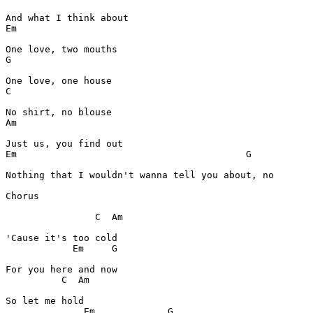
Em
G
C
Am
Em
G
Nothing that I wouldn't wanna tell you about, no

Chorus
C
Am
Em
G
C
Am
Em
G