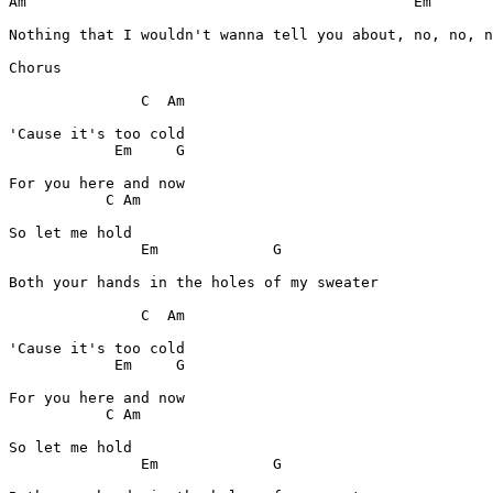
Am
Em
Nothing that I wouldn't wanna tell you about, no, no, n
Chorus
C
Am
Em
G
C
Am
Em
G
Both your hands in the holes of my sweater

C
Am
Em
G
C
Am
Em
G