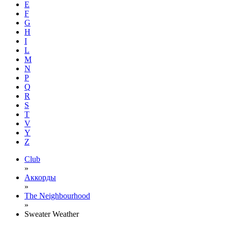
E
F
G
H
I
L
M
N
P
Q
R
S
T
V
Y
Z
Club
»
Аккорды
»
The Neighbourhood
»
Sweater Weather