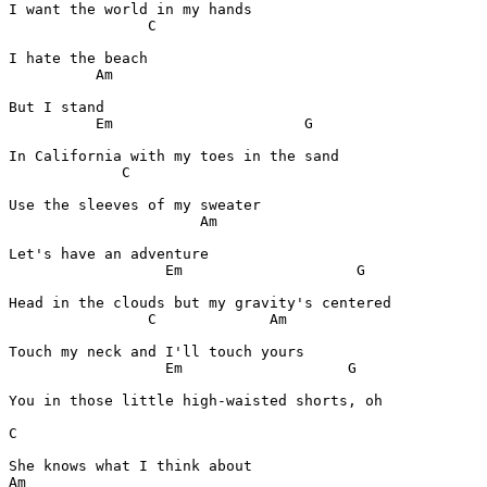
C
Am
Em
G
C
Am
Em
G
C
Am
Em
G
You in those little high-waisted shorts, oh

C
Am