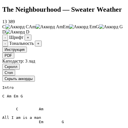
The Neighbourhood — Sweater Weather
13 389
C
Am
Em
G
D
Шрифт
-
+
Тональность
-
+
Инструкция
PDF
Каподастр: 3 лад
Скролл
Стоп
Скрыть аккорды
Intro
C
Am
Em
G
C
Am
Em
G