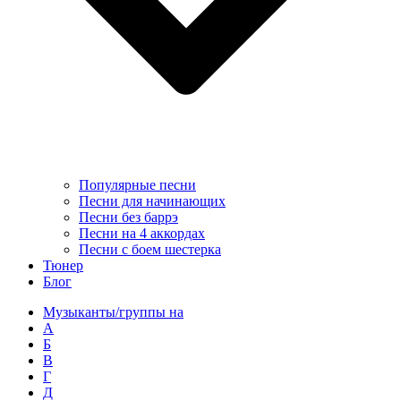
Популярные песни
Песни для начинающих
Песни без баррэ
Песни на 4 аккордах
Песни с боем шестерка
Тюнер
Блог
Музыканты/группы на
А
Б
В
Г
Д