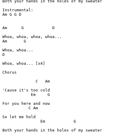
Both your hands in the holes of my sweater

Am
G
G
D
Am
G
D
Am
G
D
Whoa, whoa... [x4]

Chorus
C
Am
Em
G
C
Am
Em
G
Both your hands in the holes of my sweater
