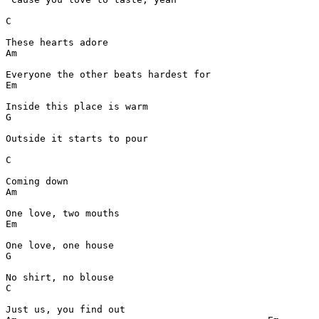
C
Am
Em
G
Outside it starts to pour

C
Am
Em
G
C