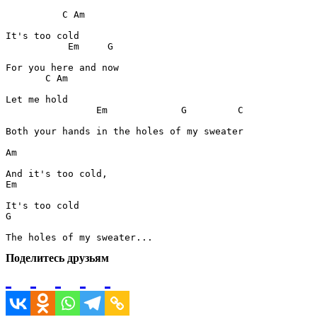
C
Am
Em
G
C
Am
Em
G
C
Both your hands in the holes of my sweater

Am
Em
G
Поделитесь друзьям