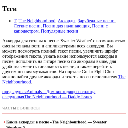
Теги
T
,
The Neighbourhood
,
Аккорды
,
Зарубежные песни
,
Легкие песни
,
Песни для начинающих
,
Песни с
каподастром
,
Популярные песни
Аккорды для гитары к песне 'Sweater Weather' с возможностью
смены тональности и аппликатурами всех аккордов. Вы
можете посмотреть полный текст песни, увеличить шрифт
отображения текста, узнать какие используются аккорды в
песне, исполнить на гитаре песню по аккордам выше, для
удобства сменить тональность песни, а также перейти к
другим песням музыкантов. На портале Guitar Fight Club
можно найти другие аккорды и тексты песен исполнителя
The
Neighbourhood
.
предыдущая
Animals – Дом восходящего солнца
следующая
The Neighbourhood — Daddy Issues
ЧАСТЫЕ ВОПРОСЫ
Какие аккорды в песне «The Neighbourhood — Sweater
Weather»?