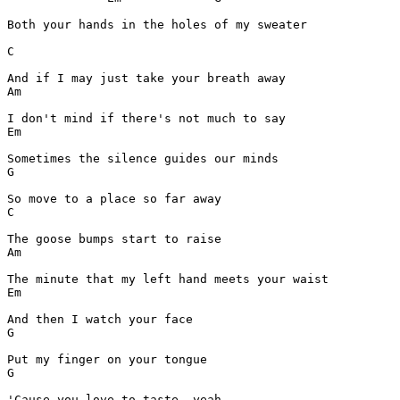
Both your hands in the holes of my sweater

C
Am
Em
G
C
Am
Em
G
G
'Cause you love to taste, yeah
