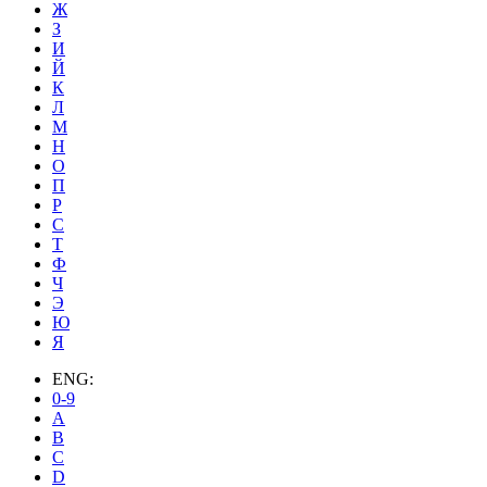
Ж
З
И
Й
К
Л
М
Н
О
П
Р
С
Т
Ф
Ч
Э
Ю
Я
ENG:
0-9
A
B
C
D