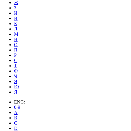
Ж
З
И
Й
К
Л
М
Н
О
П
Р
С
Т
Ф
Ч
Э
Ю
Я
ENG:
0-9
A
B
C
D