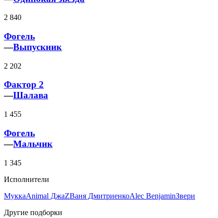
2 840
Фогель
—
Выпускник
2 202
Фактор 2
—
Шалава
1 455
Фогель
—
Мальчик
1 345
Исполнители
Мукка
Animal ДжаZ
Ваня Дмитриенко
Alec Benjamin
Звери
Другие подборки