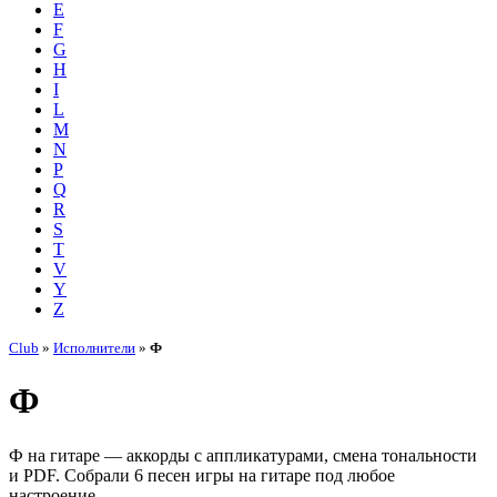
E
F
G
H
I
L
M
N
P
Q
R
S
T
V
Y
Z
Club
»
Исполнители
»
Ф
Ф
Ф на гитаре — аккорды с аппликатурами, смена тональности
и PDF. Собрали 6 песен игры на гитаре под любое
настроение.