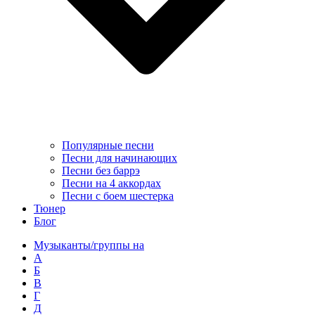
Популярные песни
Песни для начинающих
Песни без баррэ
Песни на 4 аккордах
Песни с боем шестерка
Тюнер
Блог
Музыканты/группы на
А
Б
В
Г
Д