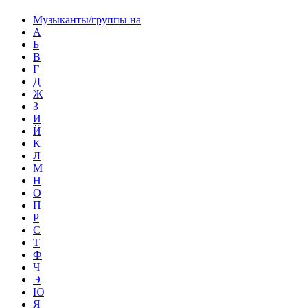
Музыканты/группы на
А
Б
В
Г
Д
Ж
З
И
Й
К
Л
М
Н
О
П
Р
С
Т
Ф
Ч
Э
Ю
Я