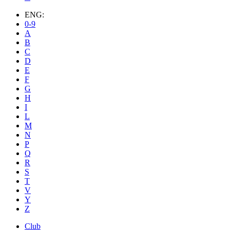
ENG:
0-9
A
B
C
D
E
F
G
H
I
L
M
N
P
Q
R
S
T
V
Y
Z
Club