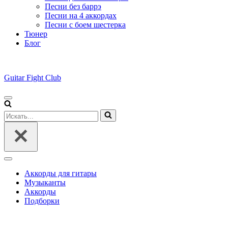
Песни без баррэ
Песни на 4 аккордах
Песни с боем шестерка
Тюнер
Блог
Guitar Fight Club
Меню
навигации
Искать...
Меню
навигации
Аккорды для гитары
Музыканты
Аккорды
Подборки