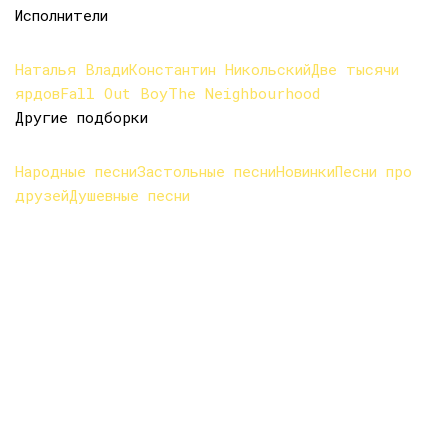
Исполнители
Наталья Влади
Константин Никольский
Две тысячи
ярдов
Fall Out Boy
The Neighbourhood
Другие подборки
Народные песни
Застольные песни
Новинки
Песни про
друзей
Душевные песни