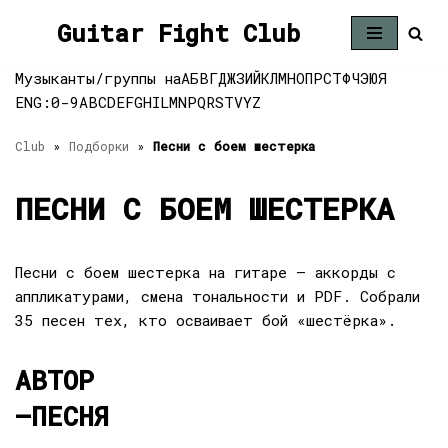
Guitar Fight Club
Перейти
к
Музыканты/группы на
А
Б
В
Г
Д
Ж
З
И
Й
К
Л
М
Н
О
П
Р
С
Т
Ф
Ч
Э
Ю
Я
содержимому
ENG:
0-9
A
B
C
D
E
F
G
H
I
L
M
N
P
Q
R
S
T
V
Y
Z
Club
»
Подборки
»
Песни с боем шестерка
ПЕСНИ С БОЕМ ШЕСТЕРКА
Песни с боем шестерка на гитаре — аккорды с
аппликатурами, смена тональности и PDF. Собрали
35 песен тех, кто осваивает бой «шестёрка».
АВТОР
—
ПЕСНЯ