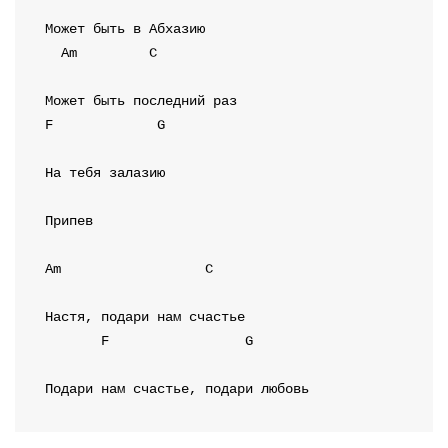
Am
C
F
G
На тебя залазию

Припев
Am
C
F
G