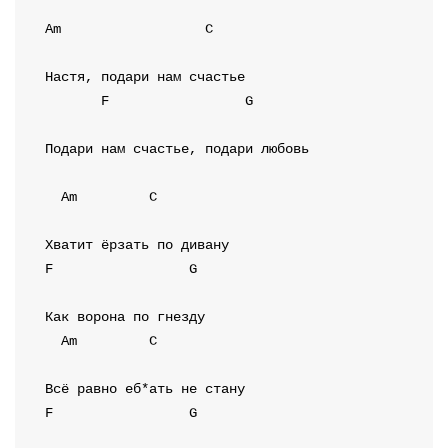
Am
C
F
G
Подари нам счастье, подари любовь

Am
C
F
G
Am
C
F
G