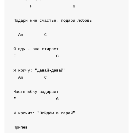
F
G
Подари мне счастье, подари любовь

Am
C
F
G
Am
C
F
G
И кричит: "Пойдём в сарай" 

Припев