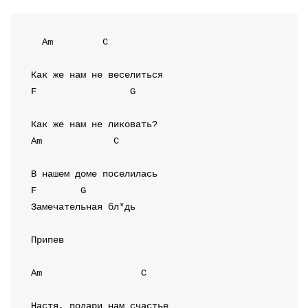
Am
C
F
G
Am
C
F
G
Замечательная бл*дь

Припев
Am
C