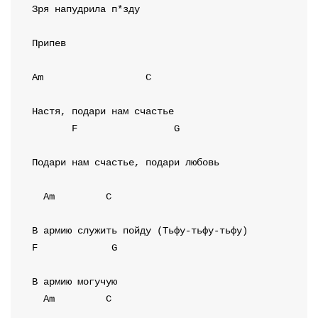
Зря напудрила п*зду

Припев
Am
C
F
G
Подари нам счастье, подари любовь

Am
C
F
G
Am
C