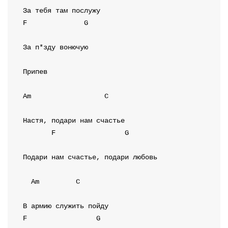
F
G
За п*зду вонючую             

Припев
Am
C
F
G
Подари нам счастье, подари любовь

Am
C
F
G