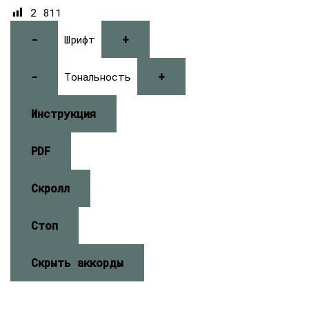
2 811
-
+
Шрифт
-
+
Тональность
Инструкция
PDF
Скролл
Стоп
Скрыть аккорды