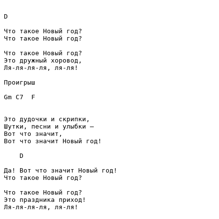
D
Что такое Новый год?

Что такое Новый год?

Что такое Новый год?

Это дружный хоровод,

Ля-ля-ля-ля, ля-ля!

Проигрыш
Gm
C7
F
Это дудочки и скрипки,

Шутки, песни и улыбки –

Вот что значит,

Вот что значит Новый год!

D
Да! Вот что значит Новый год!

Что такое Новый год?

Что такое Новый год?

Это праздника приход!

Ля-ля-ля-ля, ля-ля!
