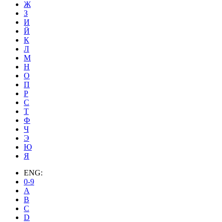
Ж
З
И
Й
К
Л
М
Н
О
П
Р
С
Т
Ф
Ч
Э
Ю
Я
ENG:
0-9
A
B
C
D