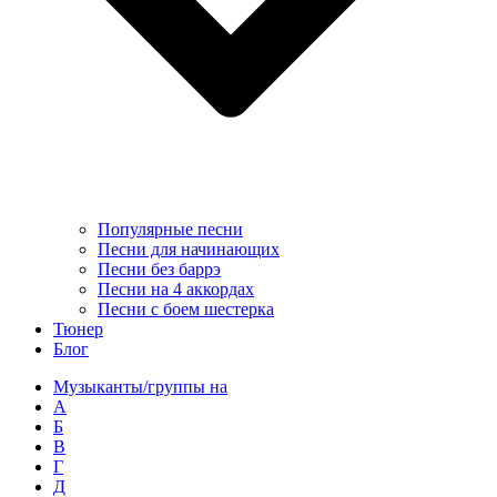
Популярные песни
Песни для начинающих
Песни без баррэ
Песни на 4 аккордах
Песни с боем шестерка
Тюнер
Блог
Музыканты/группы на
А
Б
В
Г
Д