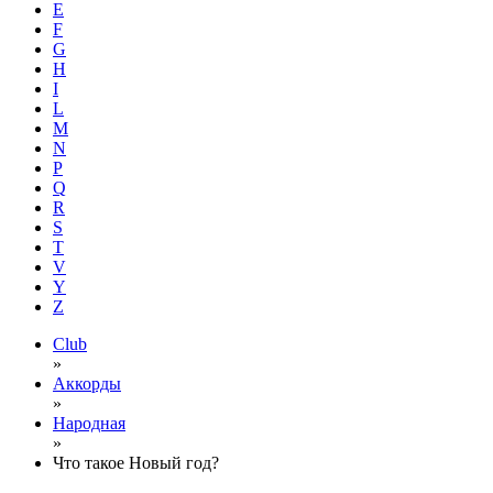
E
F
G
H
I
L
M
N
P
Q
R
S
T
V
Y
Z
Club
»
Аккорды
»
Народная
»
Что такое Новый год?