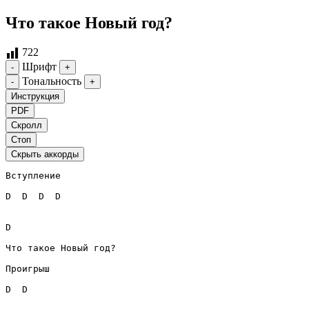
Что такое Новый год?
722
Шрифт
-
+
Тональность
-
+
Инструкция
PDF
Скролл
Стоп
Скрыть аккорды
Вступление
D
D
D
D
D
Что такое Новый год?

Проигрыш
D
D