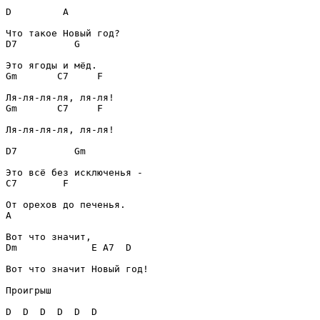
D
A
D7
G
Gm
C7
F
Gm
C7
F
Ля-ля-ля-ля, ля-ля!

D7
Gm
C7
F
A
Dm
             E 
A7
D
Вот что значит Новый год!

Проигрыш
D
D
D
D
D
D