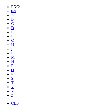
ENG:
0-9
A
B
C
D
E
F
G
H
I
L
M
N
P
Q
R
S
T
V
Y
Z
Club