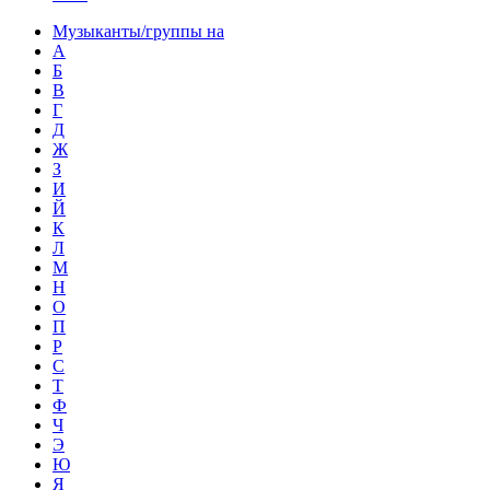
Музыканты/группы на
А
Б
В
Г
Д
Ж
З
И
Й
К
Л
М
Н
О
П
Р
С
Т
Ф
Ч
Э
Ю
Я