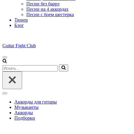
Песни без баррэ
Песни на 4 аккордах
Песни с боем шестерка
Тюнер
Блог
Guitar Fight Club
Меню
навигации
Искать...
Меню
навигации
Аккорды для гитары
Музыканты
Аккорды
Подборки