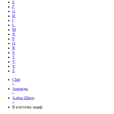
E
F
G
H
I
L
M
N
P
Q
R
S
T
V
Y
Z
Club
»
Аккорды
»
Алёна Швец
»
В клеточку шарф