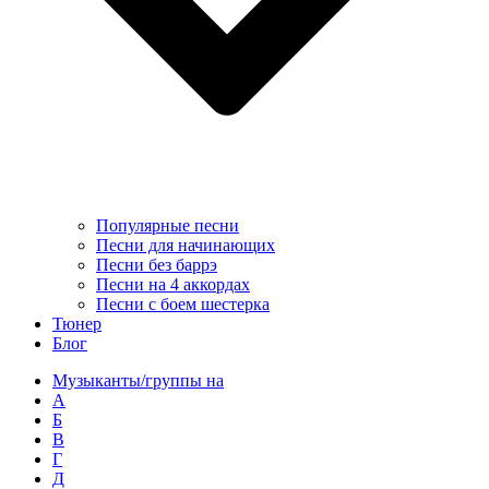
Популярные песни
Песни для начинающих
Песни без баррэ
Песни на 4 аккордах
Песни с боем шестерка
Тюнер
Блог
Музыканты/группы на
А
Б
В
Г
Д