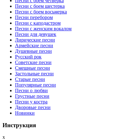
Песни с боем четверка
Песни с боем шестерка
Песни с боем восьмерка
Песни перебором
Песни с каподастром
Песни с женским вокалом
Песни для девушек
Лирические песни
Армейские песни
Душевные песни
Русский рок
Советские песни
Смешные песни
Застольные песни
Старые песни
Популярные песни
Песни о любви
Грустные песни
Песни у костра
Дворовые песни
Новинки
Инструкция
x