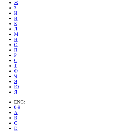
Ж
З
И
Й
К
Л
М
Н
О
П
Р
С
Т
Ф
Ч
Э
Ю
Я
ENG:
0-9
A
B
C
D