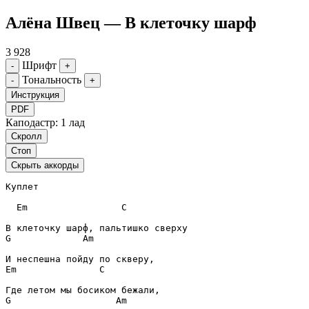
Алёна Швец — В клеточку шарф
3 928
Шрифт
-
+
Тональность
-
+
Инструкция
PDF
Каподастр: 1 лад
Скролл
Стоп
Скрыть аккорды
Куплет
Em
C
G
Am
Em
C
G
Am