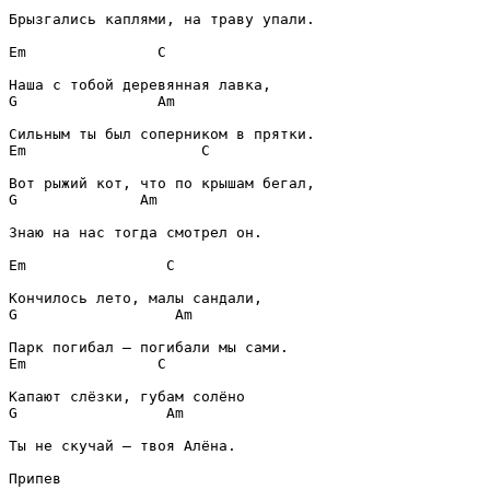
Брызгались каплями, на траву упали.

Em
C
G
Am
Em
C
G
Am
Знаю на нас тогда смотрел он.

Em
C
G
Am
Em
C
G
Am
Ты не скучай – твоя Алёна.

Припев