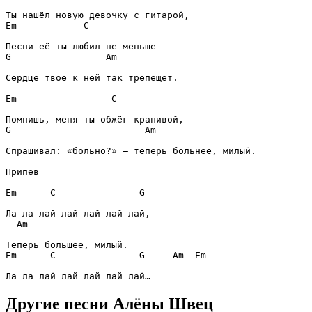
Em
C
G
Am
Сердце твоё к ней так трепещет.

Em
C
G
Am
Спрашивал: «больно?» – теперь больнее, милый.

Припев
Em
C
G
Am
Em
C
G
Am
Em
Другие песни Алёны Швец