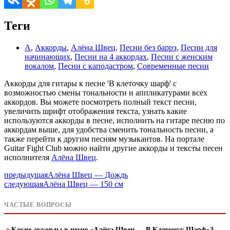
Теги
А
,
Аккорды
,
Алёна Швец
,
Песни без баррэ
,
Песни для
начинающих
,
Песни на 4 аккордах
,
Песни с женским
вокалом
,
Песни с каподастром
,
Современные песни
Аккорды для гитары к песне 'В клеточку шарф' с
возможностью смены тональности и аппликатурами всех
аккордов. Вы можете посмотреть полный текст песни,
увеличить шрифт отображения текста, узнать какие
используются аккорды в песне, исполнить на гитаре песню по
аккордам выше, для удобства сменить тональность песни, а
также перейти к другим песням музыкантов. На портале
Guitar Fight Club можно найти другие аккорды и тексты песен
исполнителя
Алёна Швец
.
предыдущая
Алёна Швец — Дождь
следующая
Алёна Швец — 150 см
ЧАСТЫЕ ВОПРОСЫ
Какие аккорды в песне «Алёна Швец — В Клеточку Шарф»?