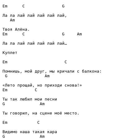
Em
C
G
Am
Em
C
G
Am
Ла ла лай лай лай лай лай…

Куплет
Em
C
G
Am
Em
C
G
Am
Ты говорил, на сцене моё место.

Em
C
G
Am