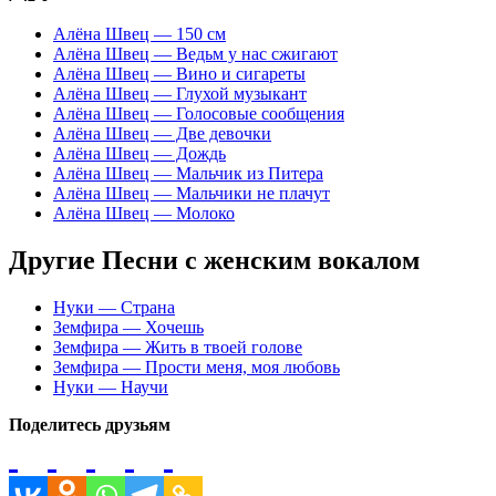
Алёна Швец — 150 см
Алёна Швец — Ведьм у нас сжигают
Алёна Швец — Вино и сигареты
Алёна Швец — Глухой музыкант
Алёна Швец — Голосовые сообщения
Алёна Швец — Две девочки
Алёна Швец — Дождь
Алёна Швец — Мальчик из Питера
Алёна Швец — Мальчики не плачут
Алёна Швец — Молоко
Другие Песни с женским вокалом
Нуки — Страна
Земфира — Хочешь
Земфира — Жить в твоей голове
Земфира — Прости меня, моя любовь
Нуки — Научи
Поделитесь друзьям