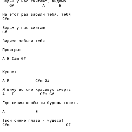
G#
A
E
C#m
G#
Видимо забыли тебя

Проигрыш
A
E
C#m
G#
Куплет
A
E
C#m
G#
A
E
C#m
G#
Где синим огнём ты будешь гореть

A
E
C#m
G#