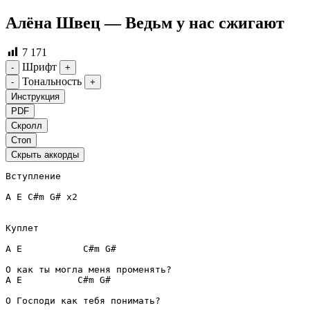
Алёна Швец — Ведьм у нас сжигают
7 171
Шрифт
-
+
Тональность
-
+
Инструкция
PDF
Скролл
Стоп
Скрыть аккорды
Вступление
A
E
C#m
G#
 x2
Куплет
A
E
C#m
G#
A
E
C#m
G#
О Господи как тебя понимать?
