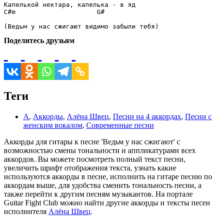
C#m
G#
Поделитесь друзьям
Теги
А
,
Аккорды
,
Алёна Швец
,
Песни на 4 аккордах
,
Песни с
женским вокалом
,
Современные песни
Аккорды для гитары к песне 'Ведьм у нас сжигают' с
возможностью смены тональности и аппликатурами всех
аккордов. Вы можете посмотреть полный текст песни,
увеличить шрифт отображения текста, узнать какие
используются аккорды в песне, исполнить на гитаре песню по
аккордам выше, для удобства сменить тональность песни, а
также перейти к другим песням музыкантов. На портале
Guitar Fight Club можно найти другие аккорды и тексты песен
исполнителя
Алёна Швец
.