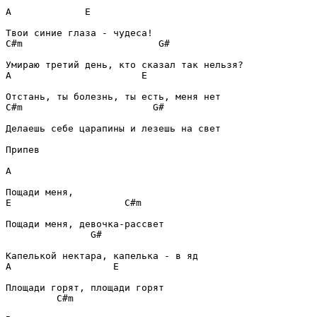
A
E
C#m
G#
A
E
C#m
G#
Делаешь себе царапины и лезешь на свет

Припев
A
E
C#m
G#
A
E
C#m