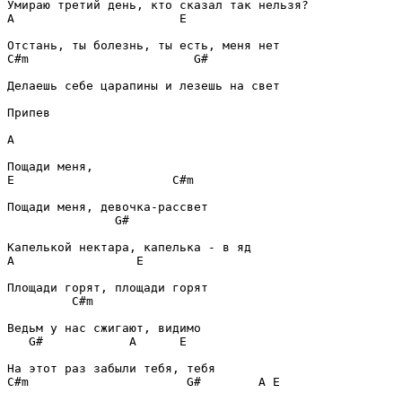
A
E
C#m
G#
Делаешь себе царапины и лезешь на свет

Припев
A
E
C#m
G#
A
E
C#m
G#
A
E
C#m
G#
A
E