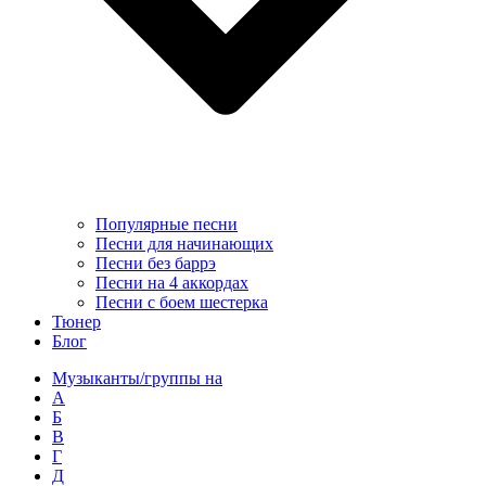
Популярные песни
Песни для начинающих
Песни без баррэ
Песни на 4 аккордах
Песни с боем шестерка
Тюнер
Блог
Музыканты/группы на
А
Б
В
Г
Д