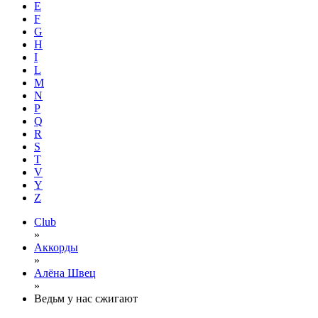
E
F
G
H
I
L
M
N
P
Q
R
S
T
V
Y
Z
Club
»
Аккорды
»
Алёна Швец
»
Ведьм у нас сжигают