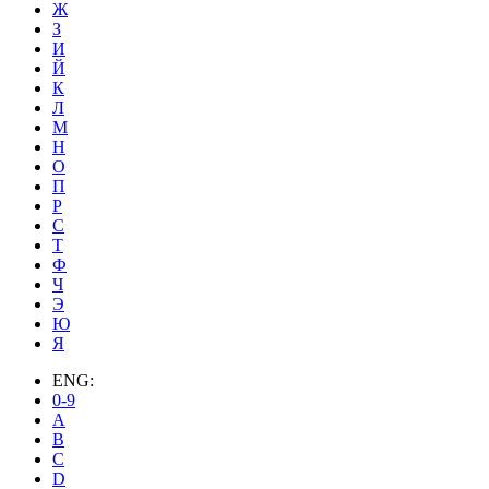
Ж
З
И
Й
К
Л
М
Н
О
П
Р
С
Т
Ф
Ч
Э
Ю
Я
ENG:
0-9
A
B
C
D