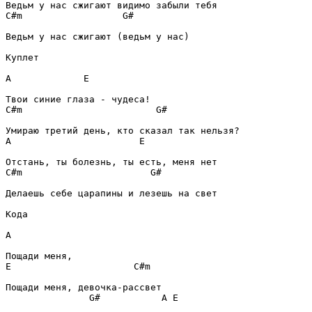
C#m
G#
Ведьм у нас сжигают (ведьм у нас)

Куплет
A
E
C#m
G#
A
E
C#m
G#
Делаешь себе царапины и лезешь на свет

Кода
A
E
C#m
G#
A
E