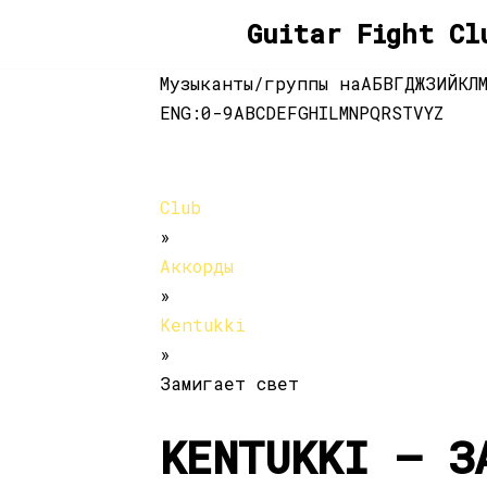
Guitar Fight Cl
Перейти
Музыканты/группы на
А
Б
В
Г
Д
Ж
З
И
Й
К
Л
к
ENG:
0-9
A
B
C
D
E
F
G
H
I
L
M
N
P
Q
R
S
T
V
Y
Z
содержимому
Club
»
Аккорды
»
Kentukki
»
Замигает свет
KENTUKKI — З