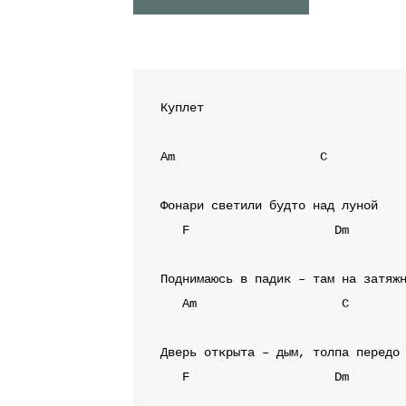
Куплет
Am
C
F
Dm
Am
C
F
Dm