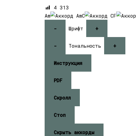
4 313
Am
C
F
-
Шрифт
+
-
Тональность
+
Инструкция
PDF
Скролл
Стоп
Скрыть аккорды