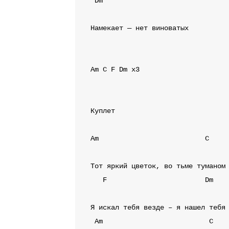
Dm
Намекает — нет виноватых

Am
C
F
Dm
 x3
Куплет
Am
C
F
Dm
Am
C