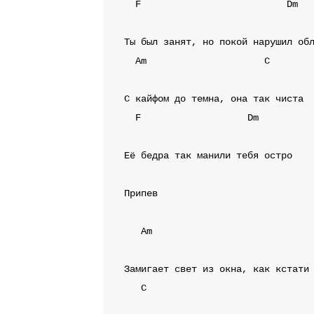
F
Dm
Am
C
F
Dm
Её бедра так манили тебя остро

Припев
Am
C