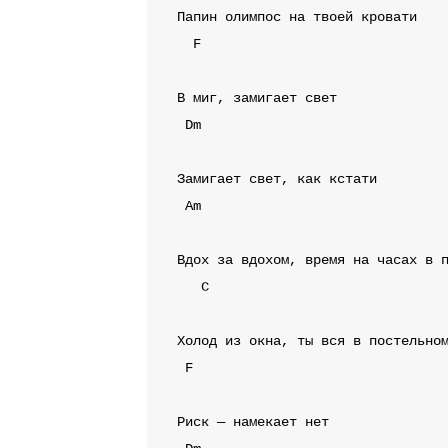
F
Dm
Am
C
F