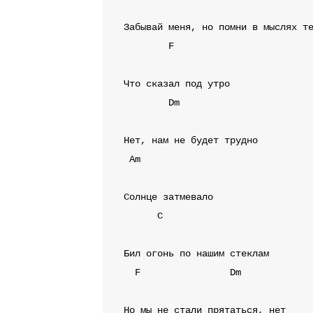
F
Dm
Am
C
F
Dm