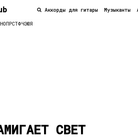
ub
Аккорды для гитары
Музыканты
М
Н
О
П
Р
С
Т
Ф
Ч
Э
Ю
Я
АМИГАЕТ СВЕТ