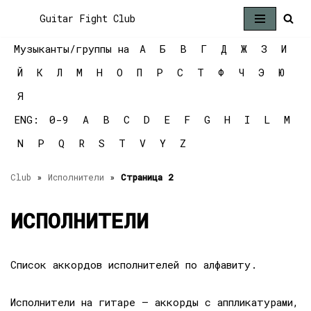
Guitar Fight Club
Перейти
Музыканты/группы на
А
Б
В
Г
Д
Ж
З
И
к
содержимому
Й
К
Л
М
Н
О
П
Р
С
Т
Ф
Ч
Э
Ю
Я
ENG:
0-9
A
B
C
D
E
F
G
H
I
L
M
N
P
Q
R
S
T
V
Y
Z
Club
»
Исполнители
»
Страница 2
ИСПОЛНИТЕЛИ
Список аккордов исполнителей по алфавиту.
Исполнители на гитаре — аккорды с аппликатурами,