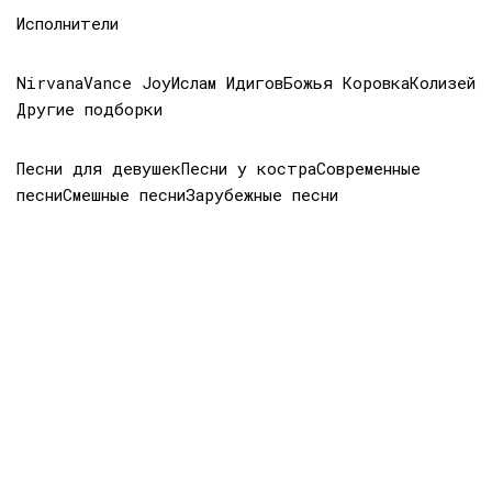
Исполнители
Nirvana
Vance Joy
Ислам Идигов
Божья Коровка
Колизей
Другие подборки
Песни для девушек
Песни у костра
Современные
песни
Смешные песни
Зарубежные песни