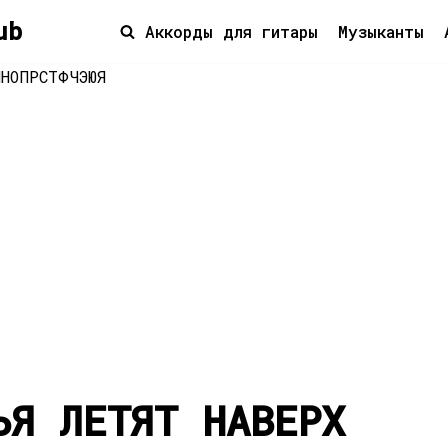
ub
Аккорды для гитары
Музыканты
М
Н
О
П
Р
С
Т
Ф
Ч
Э
Ю
Я
ЬЯ ЛЕТЯТ НАВЕРХ