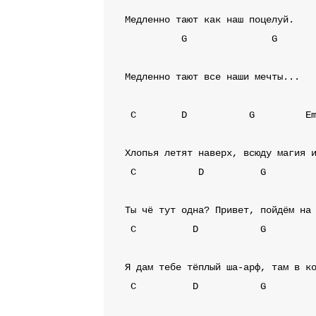
G
G
Медленно тают все наши мечты...

C
D
G
E
C
D
G
C
D
G
C
D
G