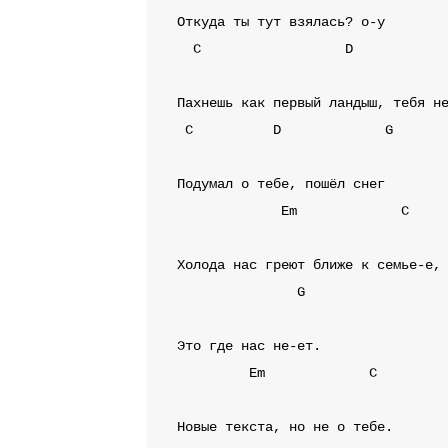
C
D
C
D
G
Em
C
G
Em
C
Новые текста, но не о тебе.
