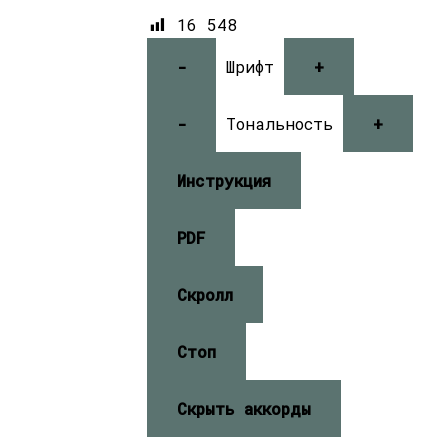
16 548
-
Шрифт
+
-
Тональность
+
Инструкция
PDF
Скролл
Стоп
Скрыть аккорды