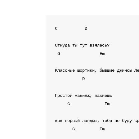
C
D
G
Em
D
G
Em
G
Em