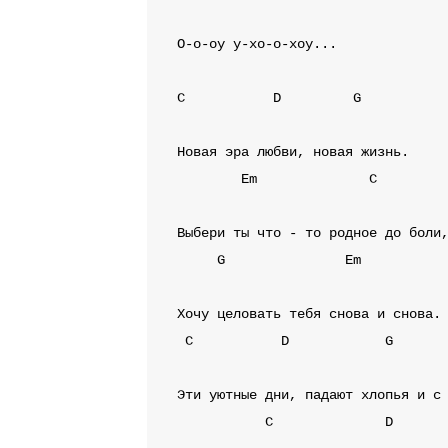
О-о-оу у-хо-о-хоу...

C
D
G
Em
C
G
Em
C
D
G
C
D