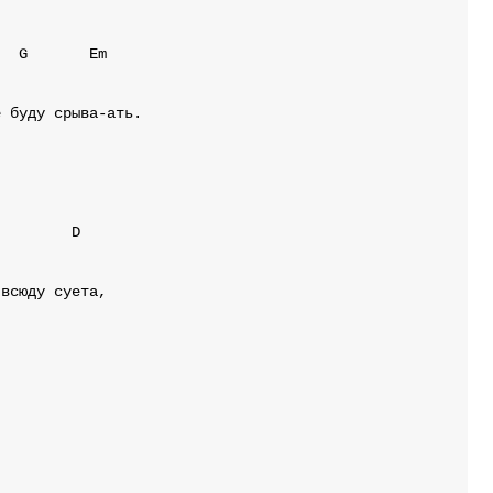
G
Em
D