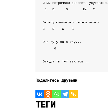
C
D
G
Em
C
C
D
G
G
G
Поделитесь друзьям
ТЕГИ