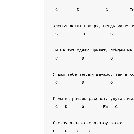
C
D
G
E
C
D
G
C
D
G
C
D
G
C
D
G
Em
C
C
D
G
G