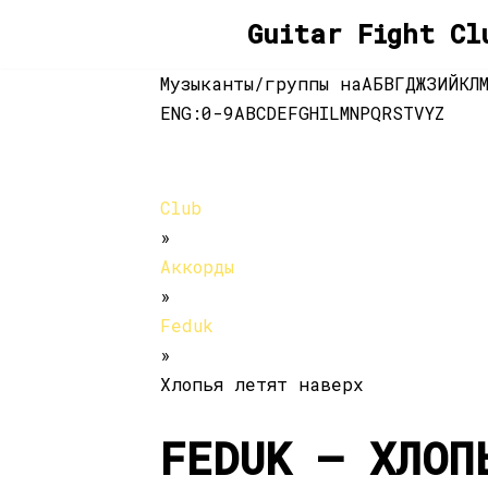
Guitar Fight Cl
Перейти
Музыканты/группы на
А
Б
В
Г
Д
Ж
З
И
Й
К
Л
к
ENG:
0-9
A
B
C
D
E
F
G
H
I
L
M
N
P
Q
R
S
T
V
Y
Z
содержимому
Club
»
Аккорды
»
Feduk
»
Хлопья летят наверх
FEDUK — ХЛОП