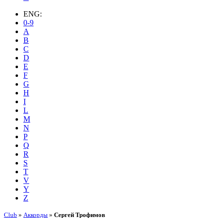
ENG:
0-9
A
B
C
D
E
F
G
H
I
L
M
N
P
Q
R
S
T
V
Y
Z
Club
»
Аккорды
»
Сергей Трофимов