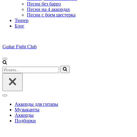
Песни без баррэ
Песни на 4 аккордах
Песни с боем шестерка
Тюнер
Блог
Guitar Fight Club
Меню
навигации
Искать...
Меню
навигации
Аккорды для гитары
Музыканты
Аккорды
Подборки