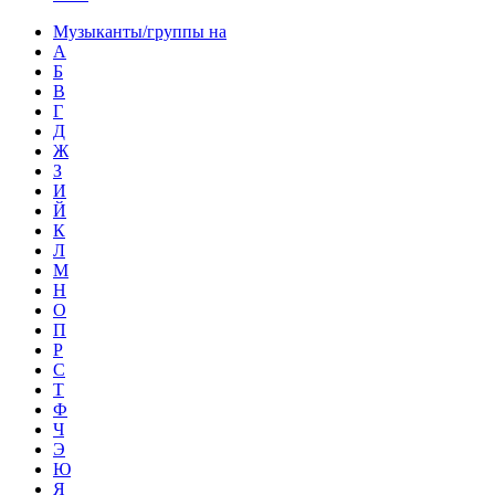
Музыканты/группы на
А
Б
В
Г
Д
Ж
З
И
Й
К
Л
М
Н
О
П
Р
С
Т
Ф
Ч
Э
Ю
Я