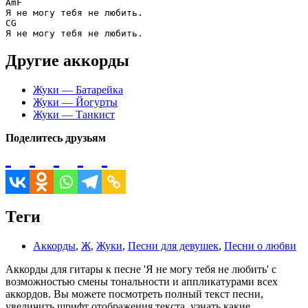
Am
F
C
G
Другие аккорды
Жуки — Батарейка
Жуки — Йогурты
Жуки — Танкист
Поделитесь друзьям
Теги
Аккорды
,
Ж
,
Жуки
,
Песни для девушек
,
Песни о любви
Аккорды для гитары к песне 'Я не могу тебя не любить' с
возможностью смены тональности и аппликатурами всех
аккордов. Вы можете посмотреть полный текст песни,
увеличить шрифт отображения текста, узнать какие