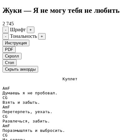
Жуки — Я не могу тебя не любить
2 745
Шрифт
-
+
Тональность
-
+
Инструкция
PDF
Скролл
Стоп
Скрыть аккорды
Куплет
Am
F
C
G
Am
F
C
G
Am
F
C
G