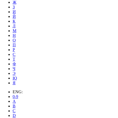
Ж
З
И
Й
К
Л
М
Н
О
П
Р
С
Т
Ф
Ч
Э
Ю
Я
ENG:
0-9
A
B
C
D