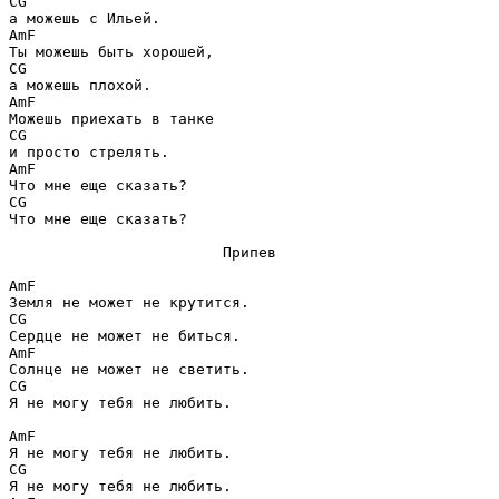
C
G
Am
F
C
G
Am
F
C
G
Am
F
C
G
Что мне еще сказать? 

Припев
Am
F
C
G
Am
F
C
G
Я не могу тебя не любить. 

Am
F
C
G