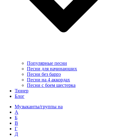
Популярные песни
Песни для начинающих
Песни без баррэ
Песни на 4 аккордах
Песни с боем шестерка
Тюнер
Блог
Музыканты/группы на
А
Б
В
Г
Д