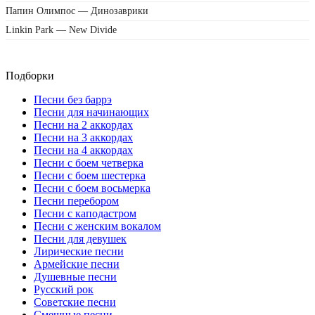
Папин Олимпос — Динозаврики
Linkin Park — New Divide
Подборки
Песни без баррэ
Песни для начинающих
Песни на 2 аккордах
Песни на 3 аккордах
Песни на 4 аккордах
Песни с боем четверка
Песни с боем шестерка
Песни с боем восьмерка
Песни перебором
Песни с каподастром
Песни с женским вокалом
Песни для девушек
Лирические песни
Армейские песни
Душевные песни
Русский рок
Советские песни
Смешные песни