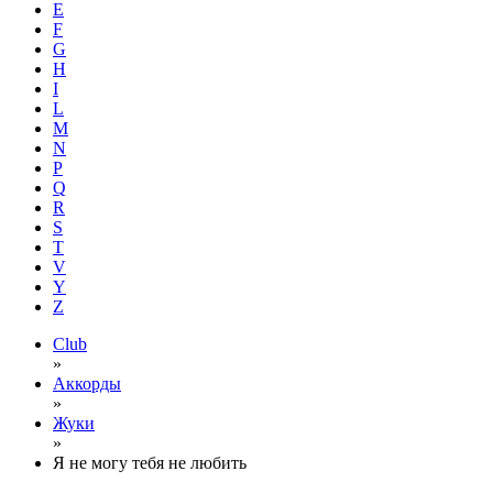
E
F
G
H
I
L
M
N
P
Q
R
S
T
V
Y
Z
Club
»
Аккорды
»
Жуки
»
Я не могу тебя не любить