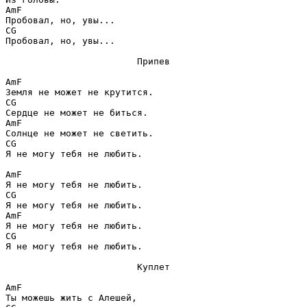
Am
F
C
G
Пробовал, но, увы... 

Припев
Am
F
C
G
Am
F
C
G
Я не могу тебя не любить. 

Am
F
C
G
Am
F
C
G
Я не могу тебя не любить.

Куплет
Am
F