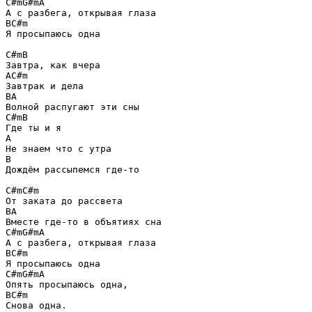
C#m
G#m
A
B
C#m
Я просыпаюсь одна  

C#m
B
A
C#m
B
A
C#m
B
A
B
Дождём рассыпемся где-то  

C#m
C#m
B
A
C#m
G#m
A
B
C#m
C#m
G#m
A
B
C#m