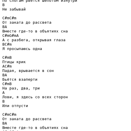
B
Не забывай  

C#m
C#m
B
A
C#m
G#m
A
B
C#m
Я просыпаюсь одна  

C#m
B
A
C#m
B
A
C#m
B
A
B
Или отпусти  

C#m
C#m
B
A