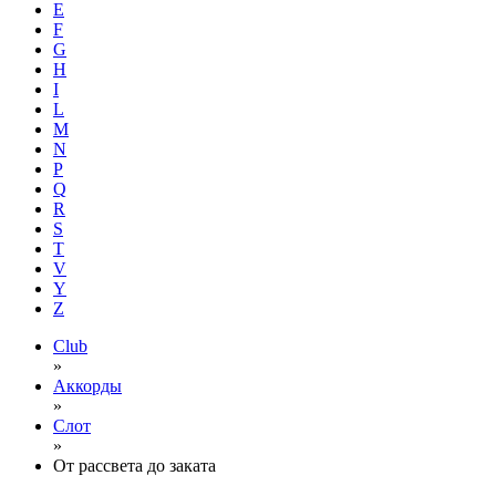
E
F
G
H
I
L
M
N
P
Q
R
S
T
V
Y
Z
Club
»
Аккорды
»
Слот
»
От рассвета до заката