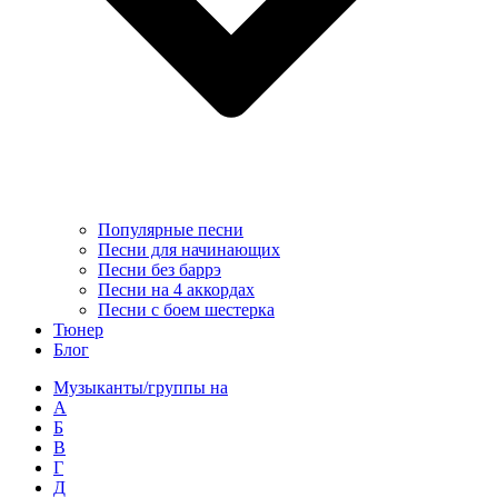
Популярные песни
Песни для начинающих
Песни без баррэ
Песни на 4 аккордах
Песни с боем шестерка
Тюнер
Блог
Музыканты/группы на
А
Б
В
Г
Д