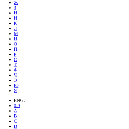
Ж
З
И
Й
К
Л
М
Н
О
П
Р
С
Т
Ф
Ч
Э
Ю
Я
ENG:
0-9
A
B
C
D