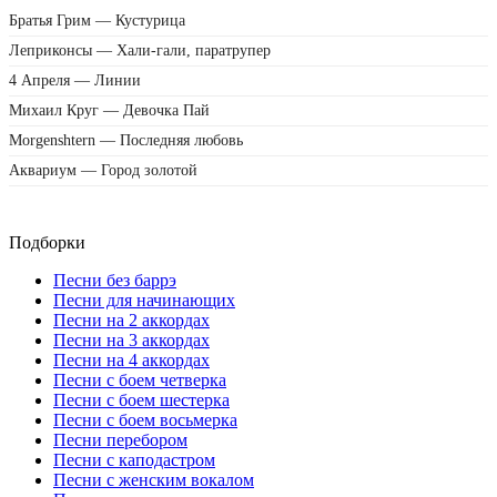
Братья Грим — Кустурица
Леприконсы — Хали-гали, паратрупер
4 Апреля — Линии
Михаил Круг — Девочка Пай
Morgenshtern — Последняя любовь
Аквариум — Город золотой
Подборки
Песни без баррэ
Песни для начинающих
Песни на 2 аккордах
Песни на 3 аккордах
Песни на 4 аккордах
Песни с боем четверка
Песни с боем шестерка
Песни с боем восьмерка
Песни перебором
Песни с каподастром
Песни с женским вокалом