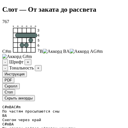
Слот — От заката до рассвета
767
C#m
B
A
G#m
Шрифт
-
+
Тональность
-
+
Инструкция
PDF
Скролл
Стоп
Скрыть аккорды
C#m
B
A
C#m
B
A
C#m
B
A