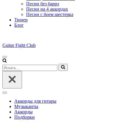
Песни без баррэ
Песни на 4 аккордах
Песни с боем шестерка
Тюнер
Блог
Guitar Fight Club
Меню
навигации
Искать...
Меню
навигации
Аккорды для гитары
Музыканты
Аккорды
Подборки