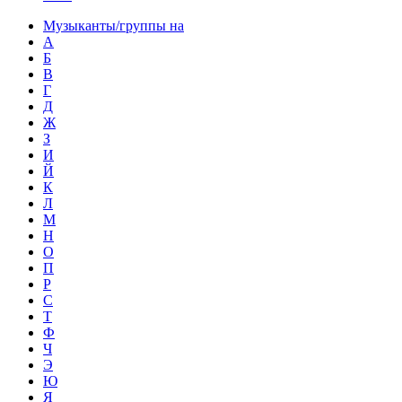
Музыканты/группы на
А
Б
В
Г
Д
Ж
З
И
Й
К
Л
М
Н
О
П
Р
С
Т
Ф
Ч
Э
Ю
Я