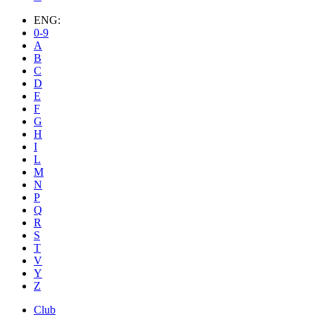
ENG:
0-9
A
B
C
D
E
F
G
H
I
L
M
N
P
Q
R
S
T
V
Y
Z
Club