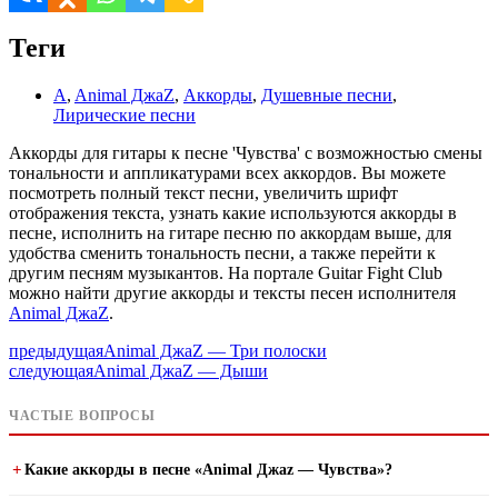
Теги
A
,
Animal ДжаZ
,
Аккорды
,
Душевные песни
,
Лирические песни
Аккорды для гитары к песне 'Чувства' с возможностью смены
тональности и аппликатурами всех аккордов. Вы можете
посмотреть полный текст песни, увеличить шрифт
отображения текста, узнать какие используются аккорды в
песне, исполнить на гитаре песню по аккордам выше, для
удобства сменить тональность песни, а также перейти к
другим песням музыкантов. На портале Guitar Fight Club
можно найти другие аккорды и тексты песен исполнителя
Animal ДжаZ
.
предыдущая
Animal ДжаZ — Три полоски
следующая
Animal ДжаZ — Дыши
ЧАСТЫЕ ВОПРОСЫ
Какие аккорды в песне «Animal Джаz — Чувства»?