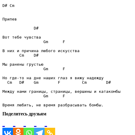
D#
Cm
Припев
D#
Gm
F
Cm
D#
Gm
F
Cm
D#
Gm
F
Cm
D#
Gm
F
Поделитесь друзьям