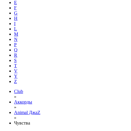
E
F
G
H
I
L
M
N
P
Q
R
S
T
V
Y
Z
Club
»
Аккорды
»
Animal ДжаZ
»
Чувства