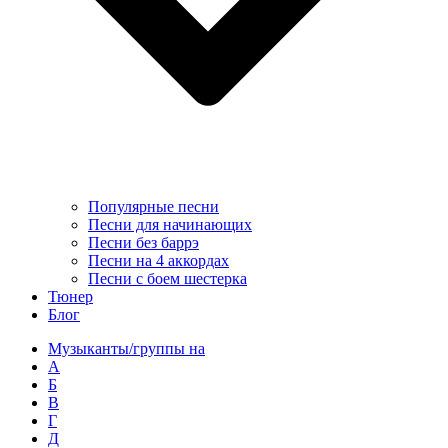
Популярные песни
Песни для начинающих
Песни без баррэ
Песни на 4 аккордах
Песни с боем шестерка
Тюнер
Блог
Музыканты/группы на
А
Б
В
Г
Д