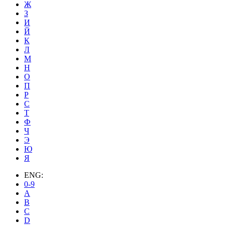
Ж
З
И
Й
К
Л
М
Н
О
П
Р
С
Т
Ф
Ч
Э
Ю
Я
ENG:
0-9
A
B
C
D