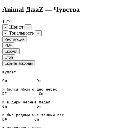
Animal ДжаZ — Чувства
1 775
Шрифт
-
+
Тональность
-
+
Инструкция
PDF
Скролл
Стоп
Скрыть аккорды
Куплет
Gm
Dm
D#
Cm
Gm
Dm
D#
Cm
И заповедные гады.
