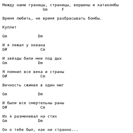
Gm
F
Время любить, не время разбрасывать бомбы.

Куплет
Gm
Dm
D#
Cm
Gm
Dm
D#
Cm
Вечность сжимая в один миг

Gm
Dm
D#
Cm
Gm
Dm
Он о тебе был, как ни странно...
