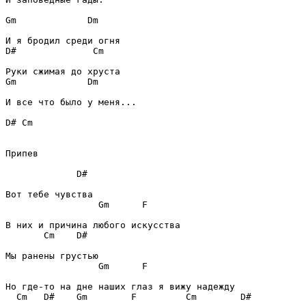
Gm
Dm
D#
Cm
Gm
Dm
И все что было у меня...

D#
Cm
Припев
D#
Gm
F
Cm
D#
Gm
F
Cm
D#
Gm
F
Cm
D#