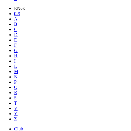
ENG:
0-9
A
B
C
D
E
F
G
H
I
L
M
N
P
Q
R
S
T
V
Y
Z
Club