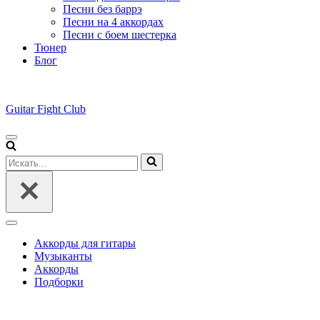
Песни без баррэ
Песни на 4 аккордах
Песни с боем шестерка
Тюнер
Блог
Guitar Fight Club
Меню
навигации
Искать...
Меню
навигации
Аккорды для гитары
Музыканты
Аккорды
Подборки