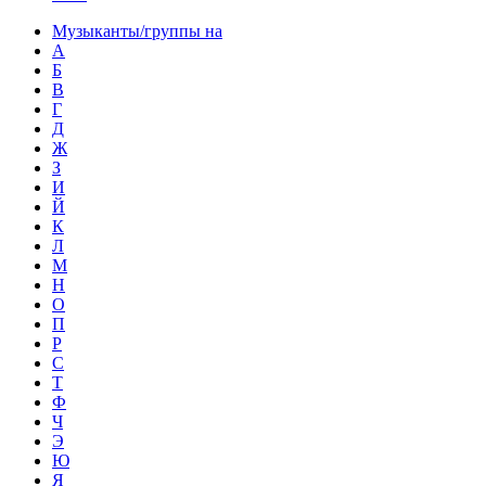
Музыканты/группы на
А
Б
В
Г
Д
Ж
З
И
Й
К
Л
М
Н
О
П
Р
С
Т
Ф
Ч
Э
Ю
Я