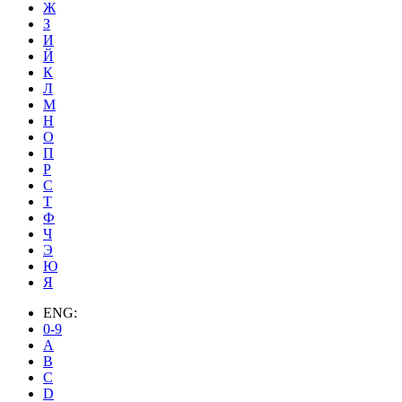
Ж
З
И
Й
К
Л
М
Н
О
П
Р
С
Т
Ф
Ч
Э
Ю
Я
ENG:
0-9
A
B
C
D