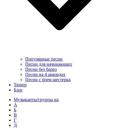
Популярные песни
Песни для начинающих
Песни без баррэ
Песни на 4 аккордах
Песни с боем шестерка
Тюнер
Блог
Музыканты/группы на
А
Б
В
Г
Д