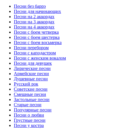
Песни без баррэ
Песни для начинающих
Песни на 2 аккордах
Песни на 3 аккордах
Песни на 4 аккордах
Песни с боем четверка
Песни с боем шестерка
Песни с боем восьмерка
Песни перебором
Песни с каподастром
Песни с женским вокалом
Песни для девушек
Лирические песни
Армейские песни
Душевные песни
Русский рок
Советские песни
Смешные песни
Застольные песни
Старые песни
Популярные песни
Песни о любви
Грустные песни
Песни у костра