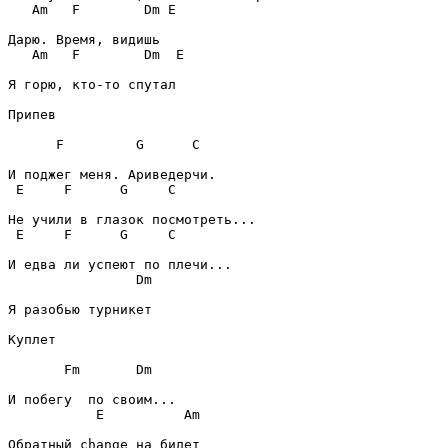
Am
F
Dm
E
Am
F
Dm
E
Я горю, кто-то спутал

Припев
F
G
C
E
F
G
C
E
F
G
C
Dm
Я разобью турникет

Куплет
Fm
Dm
E
Am