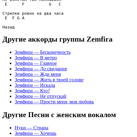
E
F
G
C
E
F
G
A
Другие аккорды группы Zemfira
Земфира — Бесконечность
Земфира — В метро
Земфира — Главное
Земфира — До свидания
Земфира — Жди меня
Земфира — Жить в твоей голове
Земфира — Искала
Земфира — Кто?
Земфира — Не отпускай
Земфира — Прости меня, моя любовь
Другие Песни с женским вокалом
Нуки — Страна
Земфира — Хочешь