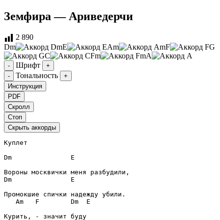
Земфира — Ариведерчи
2 890
Dm
E
Am
F
G
C
Fm
A
Шрифт
-
+
Тональность
-
+
Инструкция
PDF
Скролл
Стоп
Скрыть аккорды
Куплет
Dm
E
Dm
E
Am
F
Dm
E