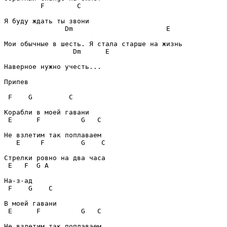
F
C
Dm
E
Dm
E
Наверное нужно учесть...

Припев
F
G
C
E
F
G
C
E
F
G
C
E
F
G
A
F
G
C
E
F
G
C