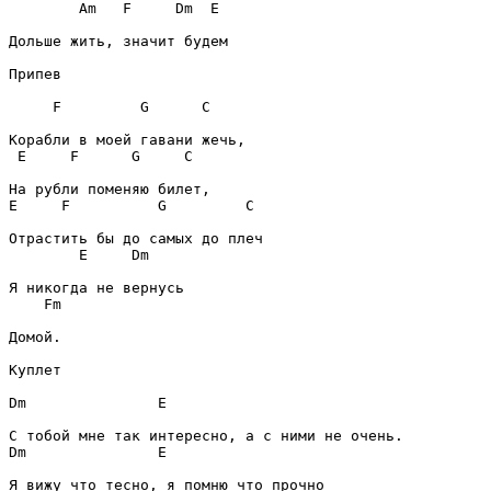
Am
F
Dm
E
Дольше жить, значит будем

Припев
F
G
C
E
F
G
C
E
F
G
C
E
Dm
Fm
Домой.

Куплет
Dm
E
Dm
E