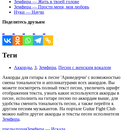
Земфира — Жить в твоей голове
Земфира — Прости меня, моя любовь
Нуки — Научи
Поделитесь друзьям
Теги
Аккорды
,
З
,
Земфира
,
Песни с женским вокалом
Аккорды для гитары к песне 'Ариведерчи' с возможностью
смены тональности и аппликатурами всех аккордов. Вы
можете посмотреть полный текст песни, увеличить шрифт
отображения текста, узнать какие используются аккорды в
песне, исполнить на гитаре песню по аккордам выше, для
удобства сменить тональность песни, а также перейти к
другим песням музыкантов. На портале Guitar Fight Club
можно найти другие аккорды и тексты песен исполнителя
Земфира
.
предыдущая
Земфира — Искала