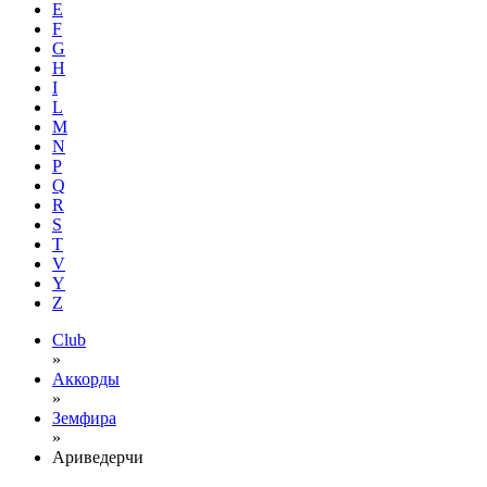
E
F
G
H
I
L
M
N
P
Q
R
S
T
V
Y
Z
Club
»
Аккорды
»
Земфира
»
Ариведерчи