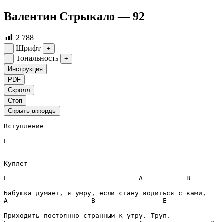
Валентин Стрыкало — 92
2 788
Шрифт
-
+
Тональность
-
+
Инструкция
PDF
Скролл
Стоп
Скрыть аккорды
Вступление
E
Куплет
E
A
B
A
B
E