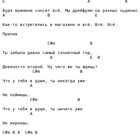
E
A
B
A
B
E
Как-то встретились в магазине и всё. Всё. Всё.

Припев
C#m
B
A
E
B
C#m
B
A
C#m
B
A
Не вернешь.

C#m
B
A
C#m
B