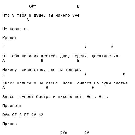
C#m
B
A
Не вернешь.

Куплет
E
A
B
A
B
E
E
A
B
A
B
E
Здесь темнеет быстро и никого нет. Нет. Нет.

Проигрыш
D#m
C#
B
F#
C#
 x2

Припев
D#m
C#