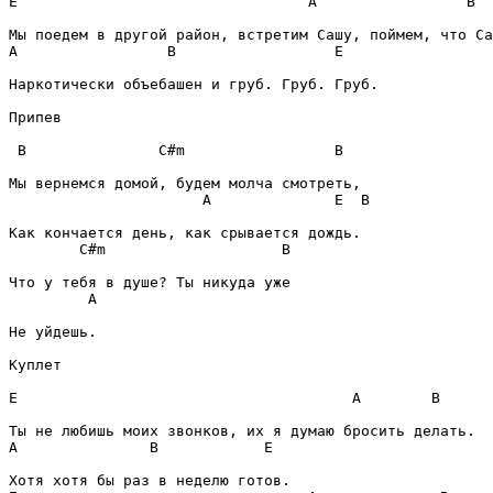
E
A
B
A
B
E
Наркотически объебашен и груб. Груб. Груб.

Припев
B
C#m
B
A
E
B
C#m
B
A
Не уйдешь.

Куплет
E
A
B
A
B
E