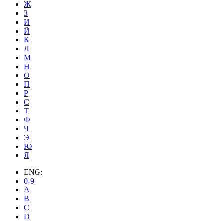
Ж
З
И
Й
К
Л
М
Н
О
П
Р
С
Т
Ф
Ч
Э
Ю
Я
ENG:
0-9
A
B
C
D