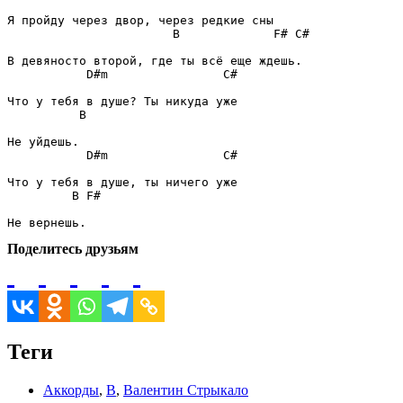
B
F#
C#
D#m
C#
B
D#m
C#
B
F#
Поделитесь друзьям
Теги
Аккорды
,
В
,
Валентин Стрыкало