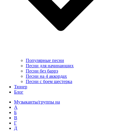
Популярные песни
Песни для начинающих
Песни без баррэ
Песни на 4 аккордах
Песни с боем шестерка
Тюнер
Блог
Музыканты/группы на
А
Б
В
Г
Д