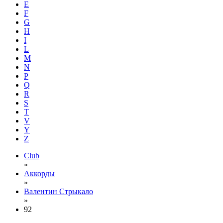
E
F
G
H
I
L
M
N
P
Q
R
S
T
V
Y
Z
Club
»
Аккорды
»
Валентин Стрыкало
»
92