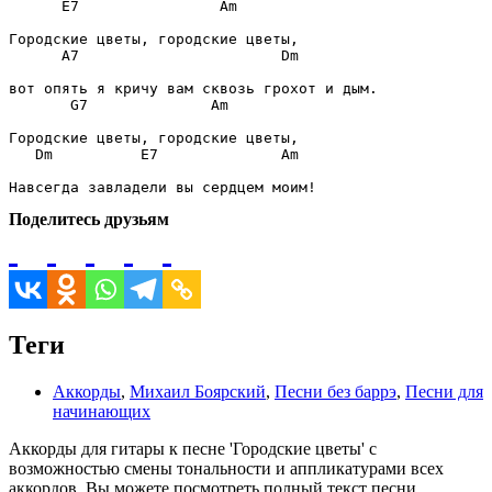
E7
Am
A7
Dm
G7
Am
Dm
E7
Am
Поделитесь друзьям
Теги
Аккорды
,
Михаил Боярский
,
Песни без баррэ
,
Песни для
начинающих
Аккорды для гитары к песне 'Городские цветы' с
возможностью смены тональности и аппликатурами всех
аккордов. Вы можете посмотреть полный текст песни,