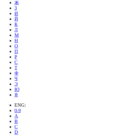
Ж
З
И
Й
К
Л
М
Н
О
П
Р
С
Т
Ф
Ч
Э
Ю
Я
ENG:
0-9
A
B
C
D