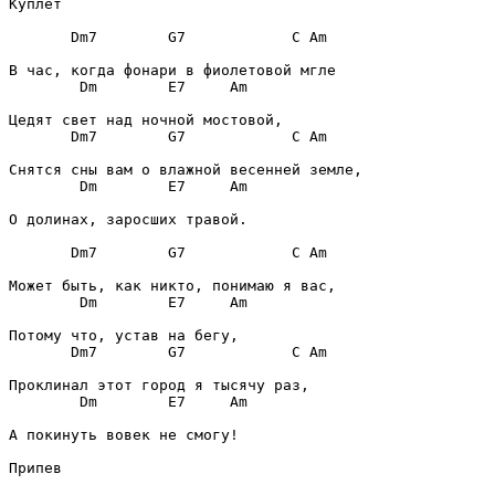
Куплет
Dm7
G7
C
Am
Dm
E7
Am
Dm7
G7
C
Am
Dm
E7
Am
О долинах, заросших травой.

Dm7
G7
C
Am
Dm
E7
Am
Dm7
G7
C
Am
Dm
E7
Am
А покинуть вовек не смогу!

Припев