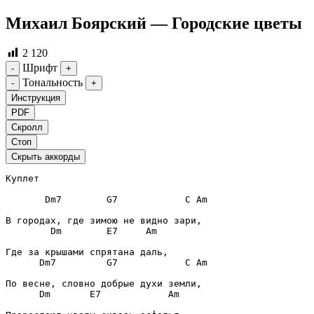
Михаил Боярский — Городские цветы
2 120
Шрифт
-
+
Тональность
-
+
Инструкция
PDF
Скролл
Стоп
Скрыть аккорды
Куплет
Dm7
G7
C
Am
Dm
E7
Am
Dm7
G7
C
Am
Dm
E7
Am