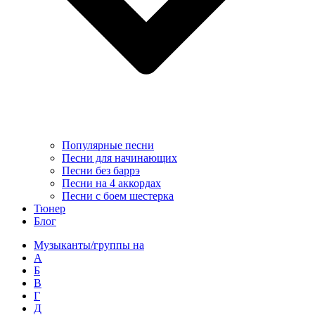
Популярные песни
Песни для начинающих
Песни без баррэ
Песни на 4 аккордах
Песни с боем шестерка
Тюнер
Блог
Музыканты/группы на
А
Б
В
Г
Д