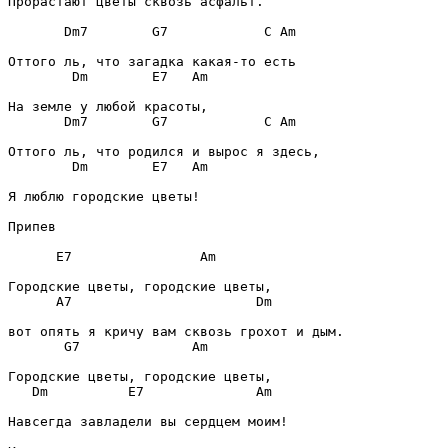
Прорастают цветы сквозь асфальт.

Dm7
G7
C
Am
Dm
E7
Am
Dm7
G7
C
Am
Dm
E7
Am
Я люблю городские цветы!

Припев
E7
Am
A7
Dm
G7
Am
Dm
E7
Am
Навсегда завладели вы сердцем моим!
