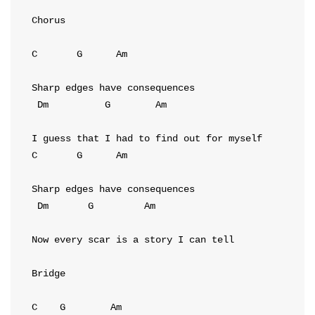
Chorus
C
G
Am
Dm
G
Am
C
G
Am
Dm
G
Am
Now every scar is a story I can tell

Bridge
C
G
Am