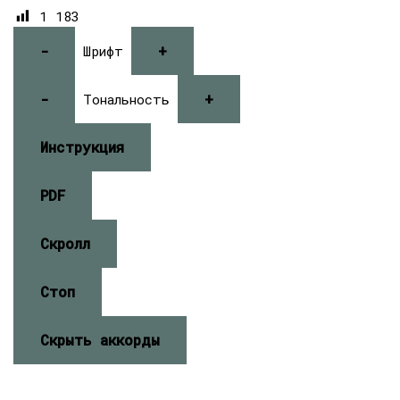
1 183
-
+
Шрифт
-
+
Тональность
Инструкция
PDF
Скролл
Стоп
Скрыть аккорды