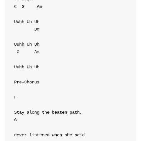
C
G
Am
Dm
G
Am
Uuhh Uh Uh

Pre-Chorus
F
G
never listened when she said
