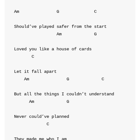
Am
G
C
Am
G
C
Am
G
C
Am
G
C
They made me who I am
