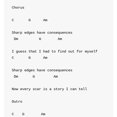
Chorus
C
G
Am
Dm
G
Am
C
G
Am
Dm
G
Am
Now every scar is a story I can tell

Outro
C
G
Am