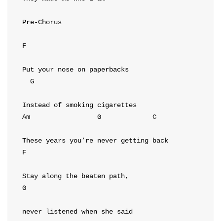
Pre-Chorus
F
G
Am
G
C
F
G
never listened when she said
