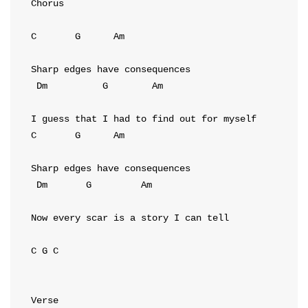
Chorus
C
G
Am
Dm
G
Am
C
G
Am
Dm
G
Am
Now every scar is a story I can tell

C
G
C
Verse