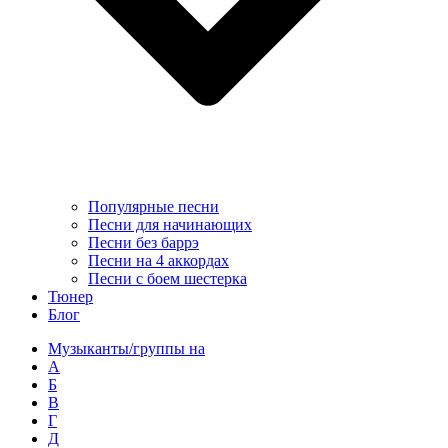
Популярные песни
Песни для начинающих
Песни без баррэ
Песни на 4 аккордах
Песни с боем шестерка
Тюнер
Блог
Музыканты/группы на
А
Б
В
Г
Д