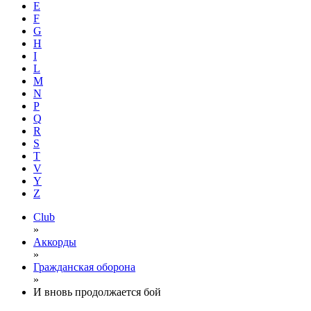
E
F
G
H
I
L
M
N
P
Q
R
S
T
V
Y
Z
Club
»
Аккорды
»
Гражданская оборона
»
И вновь продолжается бой