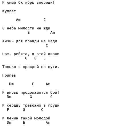
И юный Октябрь впереди!

Куплет
Am
C
E
Am
C
G
B
E
Только с правдой по пути. 

Припев
Dm
E
Am
Dm
G
C
F
G
C
Dm
E
Am