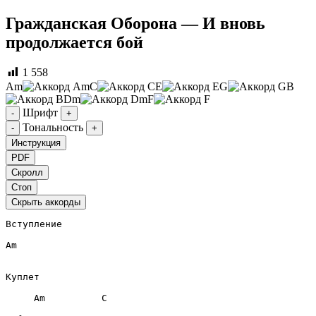
Гражданская Оборона — И вновь
продолжается бой
1 558
Am
C
E
G
B
Dm
F
Шрифт
-
+
Тональность
-
+
Инструкция
PDF
Скролл
Стоп
Скрыть аккорды
Вступление
Am
Куплет
Am
C