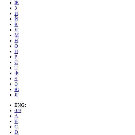
Ж
З
И
Й
К
Л
М
Н
О
П
Р
С
Т
Ф
Ч
Э
Ю
Я
ENG:
0-9
A
B
C
D