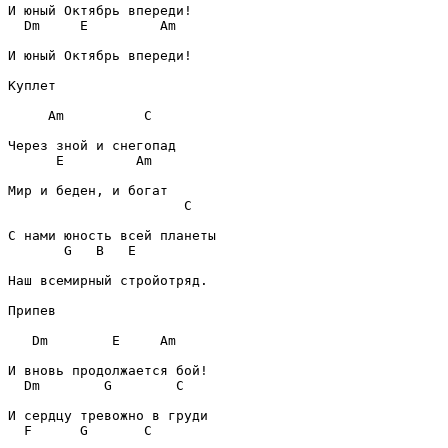
Dm
E
Am
И юный Октябрь впереди!

Куплет
Am
C
E
Am
C
G
B
E
Наш всемирный стройотряд. 

Припев
Dm
E
Am
Dm
G
C
F
G
C