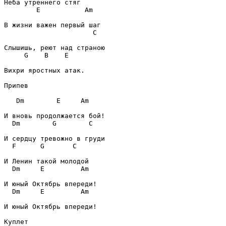
E
Am
C
G
B
E
Вихри яростных атак.

Припев
Dm
E
Am
Dm
G
C
F
G
C
Dm
E
Am
Dm
E
Am
И юный Октябрь впереди!

Куплет