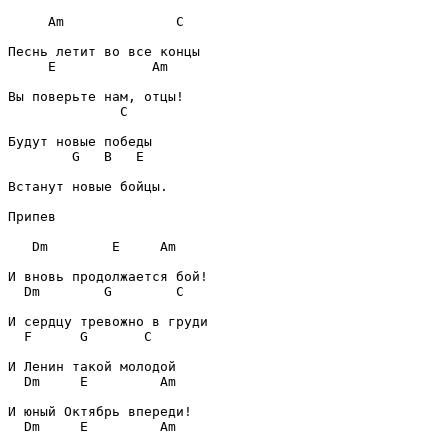
Am
C
E
Am
C
G
B
E
Встанут новые бойцы.     

Припев
Dm
E
Am
Dm
G
C
F
G
C
Dm
E
Am
Dm
E
Am