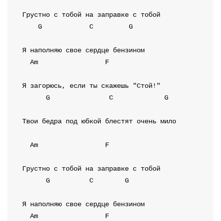
G
C
G
Am
F
G
C
G
Твои бедра под юбкой блестят очень мило

Am
F
G
C
G
Am
F