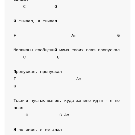
C
G
Я сшивал, я сшивал

F
Am
G
C
G
F
Am
G
Тысячи пустых шагов, куда же мне идти - я не 
C
G
Am