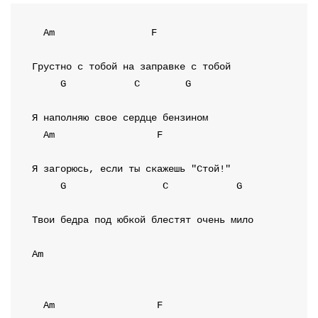
Am
F
G
C
G
Am
F
G
C
G
Твои бедра под юбкой блестят очень мило

Am
Am
F