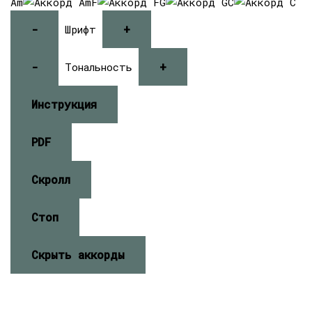
Am
F
G
C
-
+
Шрифт
-
+
Тональность
Инструкция
PDF
Скролл
Стоп
Скрыть аккорды