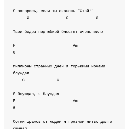
G
C
G
Твои бедра под юбкой блестят очень мило

F
Am
G
Миллионы странных дней я горькими ночами 
C
G
F
Am
G
Сотни шрамов от людей я грязной нитью долго 