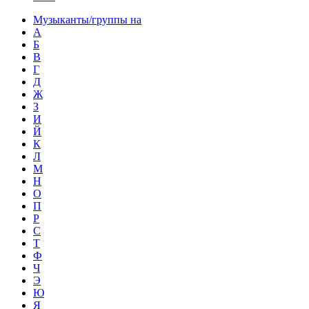
Музыканты/группы на
А
Б
В
Г
Д
Ж
З
И
Й
К
Л
М
Н
О
П
Р
С
Т
Ф
Ч
Э
Ю
Я