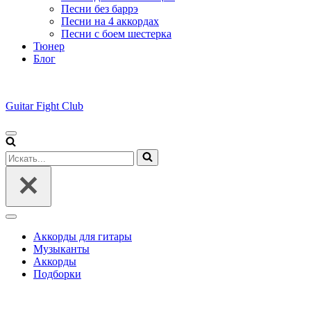
Песни без баррэ
Песни на 4 аккордах
Песни с боем шестерка
Тюнер
Блог
Guitar Fight Club
Меню
навигации
Искать...
Меню
навигации
Аккорды для гитары
Музыканты
Аккорды
Подборки