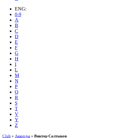
ENG:
0-9
A
B
C
D
E
F
G
H
I
L
M
N
P
Q
R
S
T
V
Y
Z
Club
»
Аккорды
»
Виктор Салтыков