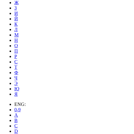
Ж
З
И
Й
К
Л
М
Н
О
П
Р
С
Т
Ф
Ч
Э
Ю
Я
ENG:
0-9
A
B
C
D