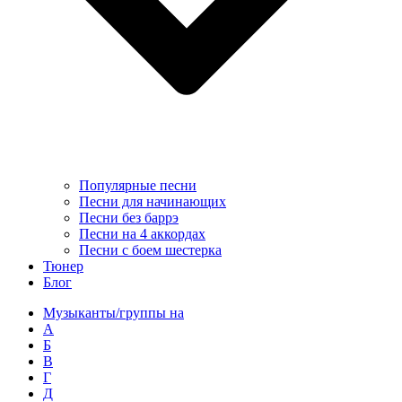
Популярные песни
Песни для начинающих
Песни без баррэ
Песни на 4 аккордах
Песни с боем шестерка
Тюнер
Блог
Музыканты/группы на
А
Б
В
Г
Д