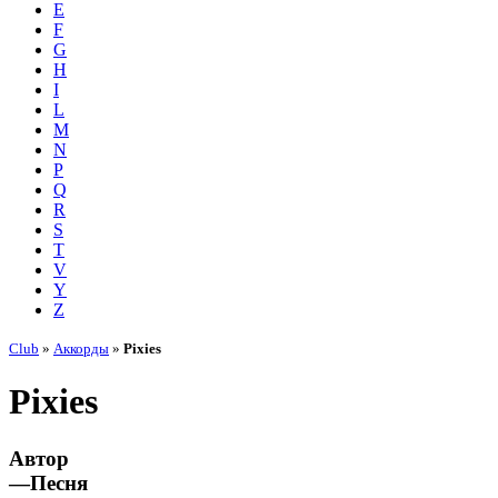
E
F
G
H
I
L
M
N
P
Q
R
S
T
V
Y
Z
Club
»
Аккорды
»
Pixies
Pixies
Автор
—
Песня