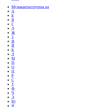
Музыканты/группы на
А
Б
В
Г
Д
Ж
З
И
Й
К
Л
М
Н
О
П
Р
С
Т
Ф
Ч
Э
Ю
Я