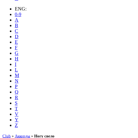
ENG:
0-9
A
B
C
D
E
F
G
H
I
L
M
N
P
Q
R
S
T
V
Y
Z
Club
»
Аккорды
»
Ногу свело