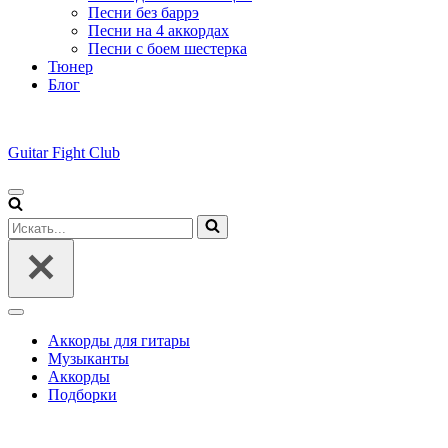
Песни без баррэ
Песни на 4 аккордах
Песни с боем шестерка
Тюнер
Блог
Guitar Fight Club
Меню
навигации
Искать...
Меню
навигации
Аккорды для гитары
Музыканты
Аккорды
Подборки