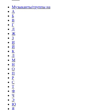
Музыканты/группы на
А
Б
В
Г
Д
Ж
З
И
Й
К
Л
М
Н
О
П
Р
С
Т
Ф
Ч
Э
Ю
Я