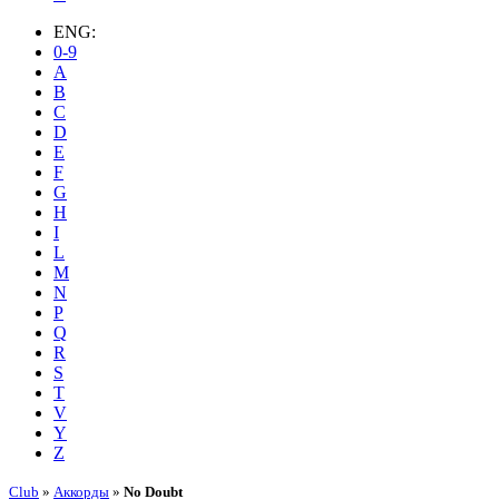
ENG:
0-9
A
B
C
D
E
F
G
H
I
L
M
N
P
Q
R
S
T
V
Y
Z
Club
»
Аккорды
»
No Doubt