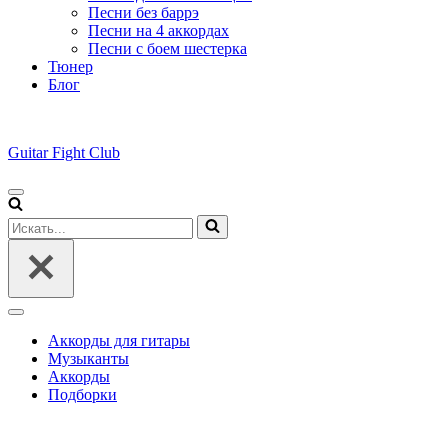
Песни без баррэ
Песни на 4 аккордах
Песни с боем шестерка
Тюнер
Блог
Guitar Fight Club
Меню
навигации
Искать...
Меню
навигации
Аккорды для гитары
Музыканты
Аккорды
Подборки