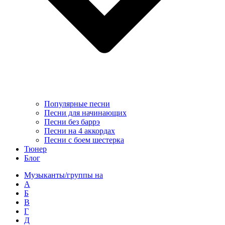
Популярные песни
Песни для начинающих
Песни без баррэ
Песни на 4 аккордах
Песни с боем шестерка
Тюнер
Блог
Музыканты/группы на
А
Б
В
Г
Д