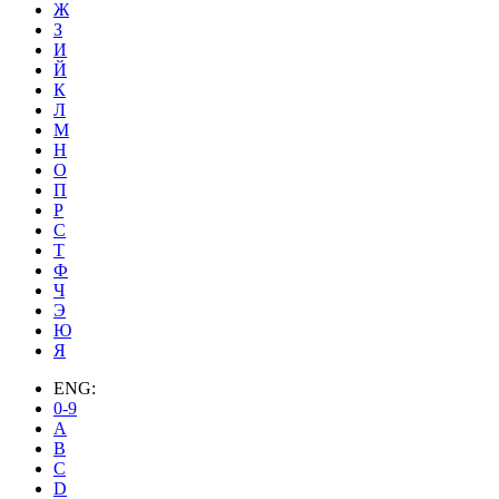
Ж
З
И
Й
К
Л
М
Н
О
П
Р
С
Т
Ф
Ч
Э
Ю
Я
ENG:
0-9
A
B
C
D