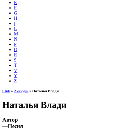
E
F
G
H
I
L
M
N
P
Q
R
S
T
V
Y
Z
Club
»
Аккорды
»
Наталья Влади
Наталья Влади
Автор
—
Песня