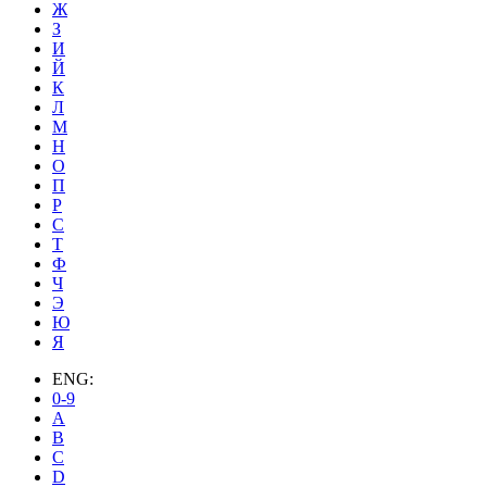
Ж
З
И
Й
К
Л
М
Н
О
П
Р
С
Т
Ф
Ч
Э
Ю
Я
ENG:
0-9
A
B
C
D