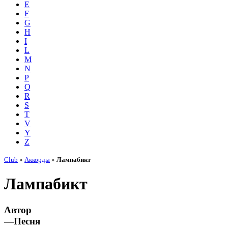
E
F
G
H
I
L
M
N
P
Q
R
S
T
V
Y
Z
Club
»
Аккорды
»
Лампабикт
Лампабикт
Автор
—
Песня