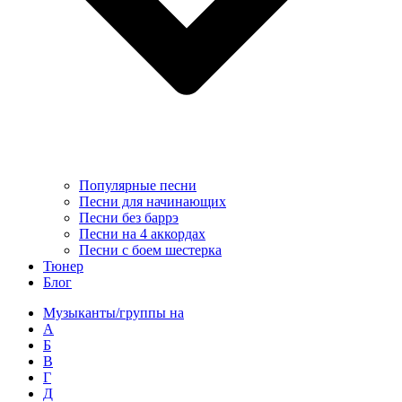
Популярные песни
Песни для начинающих
Песни без баррэ
Песни на 4 аккордах
Песни с боем шестерка
Тюнер
Блог
Музыканты/группы на
А
Б
В
Г
Д